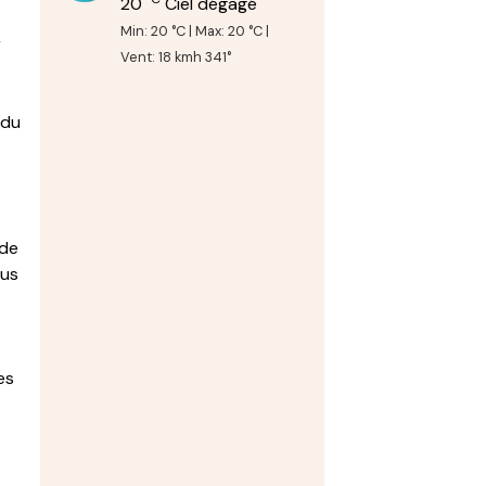
20
Ciel dégagé
Min: 20 °C | Max: 20 °C |
r
Vent: 18 kmh 341°
 du
 de
ous
es