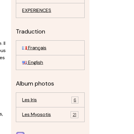
EXPERIENCES
Traduction
 Il
Français
ous
ées
English
Album photos
Les Iris
6
s,
Les Myosotis
21